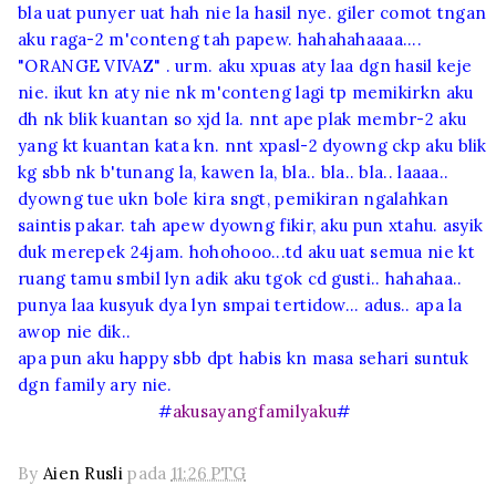
bla uat punyer uat hah nie la hasil nye. giler comot tngan
aku raga-2 m'conteng tah papew. hahahahaaaa....
"ORANGE VIVAZ" . urm. aku xpuas aty laa dgn hasil keje
nie. ikut kn aty nie nk m'conteng lagi tp memikirkn aku
dh nk blik kuantan so xjd la. nnt ape plak membr-2 aku
yang kt kuantan kata kn. nnt xpasl-2 dyowng ckp aku blik
kg sbb nk b'tunang la, kawen la, bla.. bla.. bla.. laaaa..
dyowng tue ukn bole kira sngt, pemikiran ngalahkan
saintis pakar. tah apew dyowng fikir, aku pun xtahu. asyik
duk merepek 24jam. hohohooo...td aku uat semua nie kt
ruang tamu smbil lyn adik aku tgok cd gusti.. hahahaa..
punya laa kusyuk dya lyn smpai tertidow... adus.. apa la
awop nie dik..
apa pun aku happy sbb dpt habis kn masa sehari suntuk
dgn family ary nie.
#
akusayangfamilyaku
#
By
Aien Rusli
pada
11:26 PTG