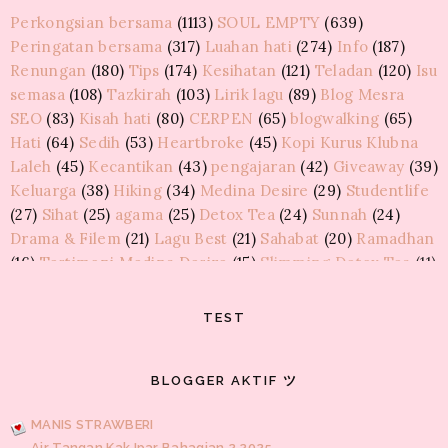
Perkongsian bersama
(1113)
SOUL EMPTY
(639)
GUSKER
Peringatan bersama
(317)
Luahan hati
(274)
Info
(187)
Peristiwa lalu
Renungan
(180)
Tips
(174)
Kesihatan
(121)
Teladan
(120)
Isu
semasa
(108)
Tazkirah
(103)
Lirik lagu
(89)
Blog Mesra
MAWAR LIAR
SEO
(83)
Kisah hati
(80)
CERPEN
(65)
blogwalking
(65)
Wordless 1
Hati
(64)
Sedih
(53)
Heartbroke
(45)
Kopi Kurus Klubna
Laleh
(45)
Kecantikan
(43)
pengajaran
(42)
Giveaway
(39)
HARAJUKU DIHATIKU
Keluarga
(38)
Hiking
(34)
Medina Desire
(29)
Studentlife
Giveaway Chocolate Vochelle by dyan zakhi
(27)
Sihat
(25)
agama
(25)
Detox Tea
(24)
Sunnah
(24)
Drama & Filem
(21)
Lagu Best
(21)
Sahabat
(20)
Ramadhan
BLOG TEDDYMONTELKAWAII
(16)
Testimoni Medina Desire
(15)
Slimming Detox Tea
(11)
GA Kawaidesu Concept Raya 2015 Bernilai RM395
Gaya hidup
(9)
KakiCantiq Tea
(9)
Lawak
(9)
Resepi
(7)
8share
(6)
Elektrik
(6)
Review
(6)
ag
(6)
FTISLAND
(5)
GURLZ QUMON
TEST
Furley Bioextracts
(5)
KPOP
(5)
Tip tukar tayar
(5)
Entri Bergambar | Part 2
BirdNest Essence
(4)
Marah
(4)
Pembersih Kewanitaan
(4)
Puasa
(4)
Raya
(4)
BLOGGER AKTIF ツ
Sakit hati
(4)
Cerita Ramadhan
(3)
JAEJIN SAICOO ♥
Feminine Mist
(3)
Himpunan doa
(3)
KOREAN
(3)
Losyen
Lirik | Untuk Cinta
MANIS STRAWBERI
Maryam
(3)
Monolog
(3)
Kawalan turutan
(2)
Per
(2)
Air Tangan Kak Ipar Bahagian 2 2025