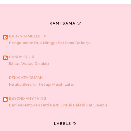
KAMI SAMA ツ
BABYSHAMBLES.. ♥
Pengalaman Dua Minggu Pertama Bekerja
CANDY SOUR
Ikhlas Walau Disakiti
DENAI KEHIDUPAN
Hatiku Berzikir Tetapi Masih Lalai
BEYOND ANYTHING
Dari Perempuan Hati Batu Untuk Lelaki Hati Jambu
KOTAK PEMIKIRAN AKUSTIK
LABELS ツ
Tips Menjaga Amalan Pada Bulan Puasa