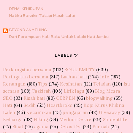
DENAI KEHIDUPAN
Hatiku Berzikir Tetapi Masih Lalai
BEYOND ANYTHING
Dari Perempuan Hati Batu Untuk Lelaki Hati Jambu
KOTAK PEMIKIRAN AKUSTIK
LABELS ツ
Tips Menjaga Amalan Pada Bulan Puasa
Perkongsian bersama
(1113)
SOUL EMPTY
(639)
GUSKER
Peringatan bersama
(317)
Luahan hati
(274)
Info
(187)
Peristiwa lalu
Renungan
(180)
Tips
(174)
Kesihatan
(121)
Teladan
(120)
Isu
semasa
(108)
Tazkirah
(103)
Lirik lagu
(89)
Blog Mesra
MAWAR LIAR
SEO
(83)
Kisah hati
(80)
CERPEN
(65)
blogwalking
(65)
Wordless 1
Hati
(64)
Sedih
(53)
Heartbroke
(45)
Kopi Kurus Klubna
Laleh
(45)
Kecantikan
(43)
pengajaran
(42)
Giveaway
(39)
HARAJUKU DIHATIKU
Keluarga
(38)
Hiking
(34)
Medina Desire
(29)
Studentlife
Giveaway Chocolate Vochelle by dyan zakhi
(27)
Sihat
(25)
agama
(25)
Detox Tea
(24)
Sunnah
(24)