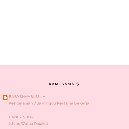
KAMI SAMA ツ
BABYSHAMBLES.. ♥
Pengalaman Dua Minggu Pertama Bekerja
CANDY SOUR
Ikhlas Walau Disakiti