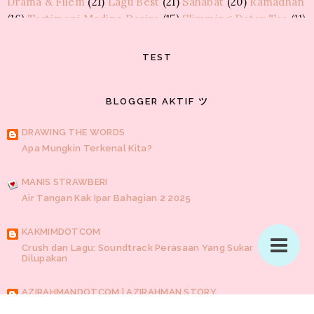
Drama & Filem
(21)
Lagu Best
(21)
Sahabat
(20)
Ramadhan
BLOG TEDDYMONTELKAWAII
(16)
Testimoni Medina Desire
(15)
Slimming Detox Tea
(11)
GA Kawaidesu Concept Raya 2015 Bernilai RM395
Gaya hidup
(9)
KakiCantiq Tea
(9)
Lawak
(9)
Resepi
(7)
8share
(6)
Elektrik
(6)
Review
(6)
ag
(6)
FTISLAND
(5)
GURLZ QUMON
TEST
Furley Bioextracts
(5)
KPOP
(5)
Tip tukar tayar
(5)
Entri Bergambar | Part 2
BirdNest Essence
(4)
Marah
(4)
Pembersih Kewanitaan
(4)
Puasa
(4)
Raya
(4)
BLOGGER AKTIF ツ
Sakit hati
(4)
Cerita Ramadhan
(3)
JAEJIN SAICOO ♥
Feminine Mist
(3)
Himpunan doa
(3)
KOREAN
(3)
Losyen
Lirik | Untuk Cinta
DRAWING THE WORDS
Maryam
(3)
Monolog
(3)
Kawalan turutan
(2)
Per
(2)
Apa Mungkin Terkenal Kita?
Quotes
(2)
percutian
(2)
Fesyen
(1)
Final exam
(1)
Gunung
KUPU-KUPU CINTA
Datuk
(1)
Jawatan Kosong
(1)
Kisah para Nabi
(1)
Korean
- pernafasan baru -
MANIS STRAWBERI
Drama
(1)
Lazada Malaysia
(1)
Luahan
(1)
MyKasih
(1)
Air Tangan Kak Ipar Bahagian 2 2025
Pantai
(1)
Pendidikan
(1)
Perkongsi
(1)
Persiapan kahwin
KUPU KUPU KERTAS
(1)
Powerbank
(1)
Rokok
(1)
Sakit gigi
(1)
Senarai
newbies
KAKMIMDOTCOM
pemenang
(1)
Spray 8
(1)
Sukan Sea
(1)
Sumber Ayu
(1)
Crush dan Lagu: Soundtrack Perasaan Yang Sukar
Tukar tayar kereta
(1)
Vape
(1)
Vaping
(1)
Zalora Malaysia
KISAHHIDUPTETO.BLOGSPOT.COM
Dilupakan
(1)
inf
(1)
AZIRAHMANDOTCOM | AZIRAHMAN STORY
Buah Cempedak Di Luar Pagar