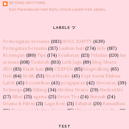
BEYOND ANYTHING
Dari Perempuan Hati Batu Untuk Lelaki Hati Jambu
KOTAK PEMIKIRAN AKUSTIK
LABELS ツ
Tips Menjaga Amalan Pada Bulan Puasa
Perkongsian bersama
(1113)
SOUL EMPTY
(639)
GUSKER
Peringatan bersama
(317)
Luahan hati
(274)
Info
(187)
Peristiwa lalu
Renungan
(180)
Tips
(174)
Kesihatan
(121)
Teladan
(120)
Isu
semasa
(108)
Tazkirah
(103)
Lirik lagu
(89)
Blog Mesra
MAWAR LIAR
SEO
(83)
Kisah hati
(80)
CERPEN
(65)
blogwalking
(65)
Wordless 1
Hati
(64)
Sedih
(53)
Heartbroke
(45)
Kopi Kurus Klubna
Laleh
(45)
Kecantikan
(43)
pengajaran
(42)
Giveaway
(39)
HARAJUKU DIHATIKU
Keluarga
(38)
Hiking
(34)
Medina Desire
(29)
Studentlife
Giveaway Chocolate Vochelle by dyan zakhi
(27)
Sihat
(25)
agama
(25)
Detox Tea
(24)
Sunnah
(24)
Drama & Filem
(21)
Lagu Best
(21)
Sahabat
(20)
Ramadhan
BLOG TEDDYMONTELKAWAII
(16)
Testimoni Medina Desire
(15)
Slimming Detox Tea
(11)
GA Kawaidesu Concept Raya 2015 Bernilai RM395
Gaya hidup
(9)
KakiCantiq Tea
(9)
Lawak
(9)
Resepi
(7)
8share
(6)
Elektrik
(6)
Review
(6)
ag
(6)
FTISLAND
(5)
GURLZ QUMON
TEST