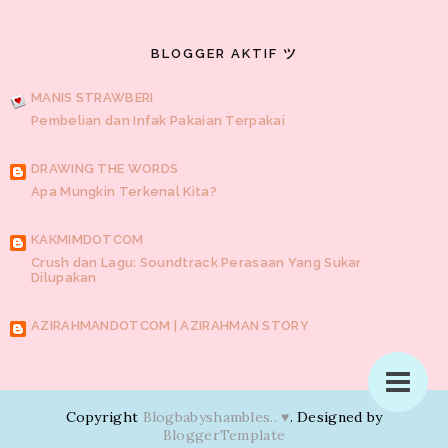
Furley Bioextracts
(5)
KPOP
(5)
Tip tukar tayar
(5)
Entri Bergambar | Part 2
BirdNest Essence
(4)
Marah
(4)
Pembersih Kewanitaan
(4)
Puasa
(4)
Raya
(4)
BLOGGER AKTIF ツ
Sakit hati
(4)
Cerita Ramadhan
(3)
JAEJIN SAICOO ♥
Feminine Mist
(3)
Himpunan doa
(3)
KOREAN
(3)
Losyen
Lirik | Untuk Cinta
MANIS STRAWBERI
Maryam
(3)
Monolog
(3)
Kawalan turutan
(2)
Per
(2)
Pembelian dan Infak Pakaian Terpakai
Quotes
(2)
percutian
(2)
Fesyen
(1)
Final exam
(1)
Gunung
KUPU-KUPU CINTA
Datuk
(1)
Jawatan Kosong
(1)
Kisah para Nabi
(1)
Korean
- pernafasan baru -
DRAWING THE WORDS
Drama
(1)
Lazada Malaysia
(1)
Luahan
(1)
MyKasih
(1)
Apa Mungkin Terkenal Kita?
Pantai
(1)
Pendidikan
(1)
Perkongsi
(1)
Persiapan kahwin
KUPU KUPU KERTAS
(1)
Powerbank
(1)
Rokok
(1)
Sakit gigi
(1)
Senarai
newbies
KAKMIMDOTCOM
pemenang
(1)
Spray 8
(1)
Sukan Sea
(1)
Sumber Ayu
(1)
Crush dan Lagu: Soundtrack Perasaan Yang Sukar
Tukar tayar kereta
(1)
Vape
(1)
Vaping
(1)
Zalora Malaysia
KISAHHIDUPTETO.BLOGSPOT.COM
Dilupakan
(1)
inf
(1)
AZIRAHMANDOTCOM | AZIRAHMAN STORY
Buah Cempedak Di Luar Pagar
BLOGBABYSHAMBLES.. ♥
Copyright
Blogbabyshambles.. ♥
. Designed by
Pengalaman Dua Minggu Pertama Bekerja
BloggerTemplate